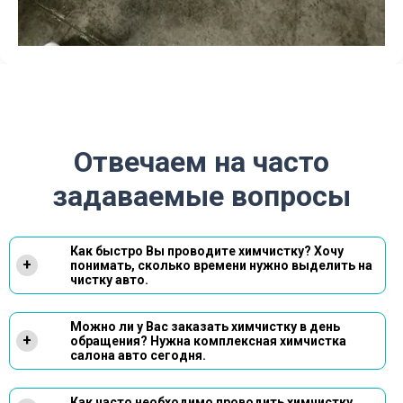
Отвечаем на часто
задаваемые вопросы
Как быстро Вы проводите химчистку? Хочу
+
понимать, сколько времени нужно выделить на
чистку авто.
Время чистки зависит от степени и характера
загрязнения, состояния авто и материала салона,
Можно ли у Вас заказать химчистку в день
но в среднем процедура занимает от 5 до 12 часов.
+
обращения? Нужна комплексная химчистка
Ответ:
В некоторых случаях детейлинг химчистка авто
салона авто сегодня.
может занимать до двух суток. Мы ценим Ваше
время и деньги, поэтому выполняем услуги в
Конечно! Оставьте заявку на нашем сайте или
кратчайшие сроки и без задержек.
позвоните нам прямо сейчас, чтобы записаться
Как часто необходимо проводить химчистку