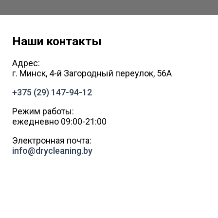
м
и
м
о
к
Наши контакты
о
м
п
Адрес:
л
г. Минск, 4-й Загородный переулок, 56А
е
к
+375 (29) 147-94-12
с
а
п
Режим работы:
о
ежедневно 09:00-21:00
д
е
Электронная почта:
т
е
info@drycleaning.by
й
л
и
н
г
х
и
м
ч