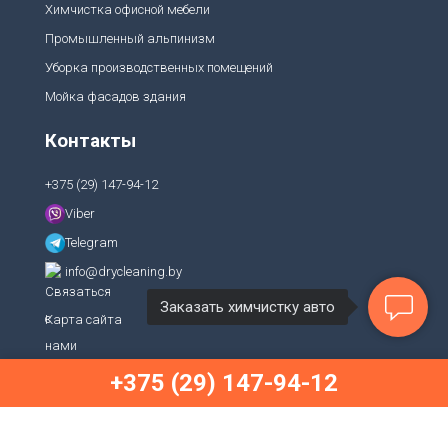
Химчистка офисной мебели
о
к,
Промышленный альпинизм
п
о
Уборка производственных помещений
д
в
Мойка фасадов здания
е
с
Контакты
к
и
и
+375 (29) 147-94-12
к
о
Viber
л
е
Telegram
с;
ч
info@drycleaning.by
е
р
Заказать химчистку авто
н
Карта сайта
е
н
и
+375 (29) 147-94-12
е
Drycleaning 2020-2026 © Все права защищены.
р
е
з
и