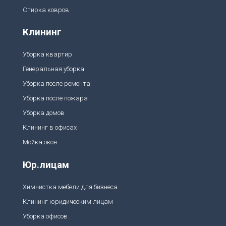
а
Стирка ковров
е
м
Клининг
т
а
к
Уборка квартир
и
е
Генеральная уборка
у
с
Уборка после ремонта
л
у
Уборка после пожара
г
и,
Уборка домов
к
Клининг в офисах
а
к:
Мойка окон
х
и
м
Юр.лицам
ч
и
с
Химчистка мебели для бизнеса
т
к
Клининг юридическим лицам
а
Уборка офисов
а
р