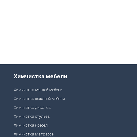
и
с
т
к
е
с
а
л
о
н
а
а
в
т
о
Химчистка мебели
м
о
б
Химчистка мягкой мебели
и
л
Химчистка кожаной мебели
я,
п
Химчистка диванов
р
Химчистка стульев
е
д
Химчистка кресел
л
а
Химчистка матрасов
г