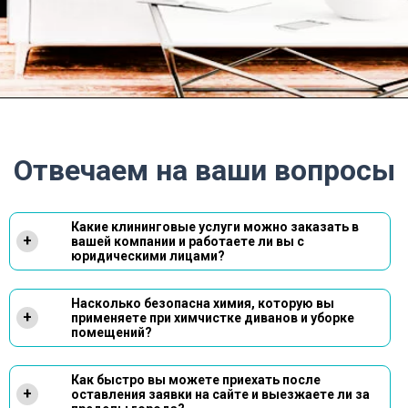
Отвечаем на ваши вопросы
Какие клининговые услуги можно заказать в
+
вашей компании и работаете ли вы с
юридическими лицами?
Наша компания предоставляет максимально
широкий спектр услуг по поддержанию чистоты.
Насколько безопасна химия, которую вы
Мы осуществляем глубокую химчистку любой
+
применяете при химчистке диванов и уборке
мягкой мебели и ковровых покрытий, занимаемся
помещений?
комплексной и послестроительной уборкой
помещений, а также профессионально моем окна,
Мы прекрасно понимаем важность
фасады и витрины на любой высоте. У нас есть все
экологичности, поэтому в нашем арсенале
Ответ:
Как быстро вы можете приехать после
необходимые ресурсы для обслуживания как
присутствует только сертифицированная
+
оставления заявки на сайте и выезжаете ли за
частных лиц в квартирах и коттеджах, так и
продукция от проверенных европейских и