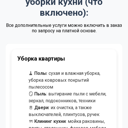
уборки кухни (что
от 4.00 BYN/м²
Экспресс - уборка
включено):
от 3.50 BYN/м²
Уборка после ремонта
Все дополнительные услуги можно включить в заказ
по запросу на платной основе.
от 4.00 BYN/м²
Уборка после пожара
от 0.50 BYN/м²
Озонирование помещения
от 8.00 BYN/
Мойка окон и витрин
Уборка коттеджа/дома
створка
от 50.00 BYN
Химчистка мебели
🧹
Полы
: сухая и влажная уборка,
уборка ковровых покрытий
от 9.00 BYN/м²
Химчистка ковров и ковролина
пылесосом
🪞
Пыль
: вытирание пыли с мебели,
зеркал, подоконников, техники,
потолков
🚪
Двери
: протирка и полировка, в
том числе перил и лестниц