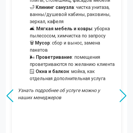
🍴
Клининг кухни
: мойка раковины,
плиты, столешниц, фасадов мебели
🛁
Клининг санузла
: чистка унитаза,
ванны/душевой кабины, раковины,
зеркал, кафеля
🛋
Мягкая мебель и ковры
: уборка
пылесосом, химчистка по запросу
🪟
Окна, лоджия и витражи
: их
мойка, включая большие
панорамные окна
🗑️
Мусор
: сбор и вынос, замена
пакетов
🌬
Проветривание
: помещения
проветриваются по желанию клиента
🏡
Холл, прихожая, терраса
: уборка и
мытьё полов
🚗
Подсобные помещения, гараж,
крыша
: уборка по запросу
🌳
Улица и территория
: уборка во