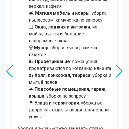
зеркал, кафеля
🛋
Мягкая мебель и ковры
: уборка
пылесосом, химчистка по запросу
🪟
Окна, лоджия и витражи
: их
мойка, включая большие
панорамные окна
🗑️
Мусор
: сбор и вынос, замена
пакетов
🌬
Проветривание
: помещения
проветриваются по желанию клиента
🏡
Холл, прихожая, терраса
: уборка и
мытьё полов
🚗
Подсобные помещения, гараж,
крыша
: уборка по запросу
🌳
Улица и территория
: уборка во
дворе как отдельная дополнительная
услуга
Уборка домов - можно заказать прямо