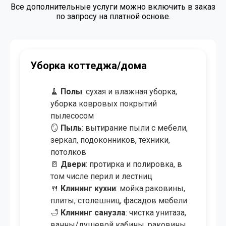
Все дополнительные услуги можно включить в заказ
по запросу на платной основе.
от 3.50 BYN/м²
Уборка после ремонта
от 4.00 BYN/м²
Уборка после пожара
от 0.50 BYN/м²
Озонирование помещения
Уборка коттеджа/дома
от 8.00 BYN/
Мойка окон и витрин
створка
🧹
Полы
: сухая и влажная уборка,
уборка ковровых покрытий
от 50.00 BYN
Химчистка мебели
пылесосом
от 9.00 BYN/м²
Химчистка ковров и ковролина
🪞
Пыль
: вытирание пыли с мебели,
зеркал, подоконников, техники,
потолков
🚪
Двери
: протирка и полировка, в
том числе перил и лестниц
🍴
Клининг кухни
: мойка раковины,
плиты, столешниц, фасадов мебели
🛁
Клининг санузла
: чистка унитаза,
ванны/душевой кабины, раковины,