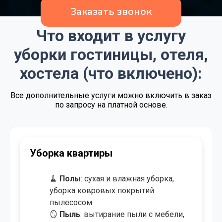
Заказать звонок
от 3.00 BYN/м²
Генеральная уборка
от 1.00 BYN/м²
Поддерживающая уборка
Что входит в услугу
Договорная
Регулярная уборка
уборки гостиницы, отеля,
от 4.00 BYN/м²
Экспресс - уборка
хостела (что включено):
от 3.50 BYN/м²
Уборка после ремонта
Все дополнительные услуги можно включить в заказ
по запросу на платной основе.
от 4.00 BYN/м²
Уборка после пожара
от 0.50 BYN/м²
Озонирование помещения
от 8.00 BYN/
Мойка окон и витрин
Уборка коттеджа/дома
створка
от 50.00 BYN
Химчистка мебели
🧹
Полы
: сухая и влажная уборка,
уборка ковровых покрытий
от 9.00 BYN/м²
Химчистка ковров и ковролина
пылесосом
🪞
Пыль
: вытирание пыли с мебели,