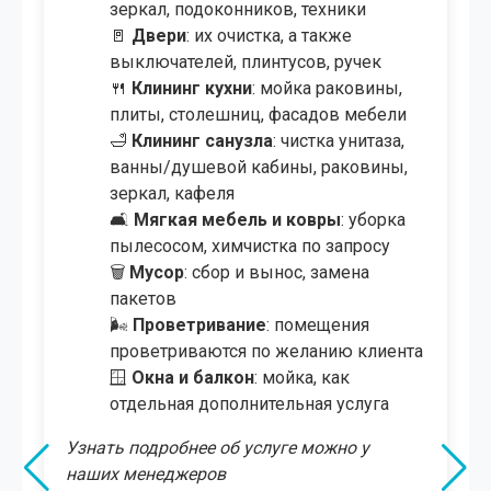
зеркал, подоконников, техники,
потолков
🚪
Двери
: протирка и полировка, в
том числе перил и лестниц
🍴
Клининг кухни
: мойка раковины,
плиты, столешниц, фасадов мебели
🛁
Клининг санузла
: чистка унитаза,
ванны/душевой кабины, раковины,
зеркал, кафеля
🛋
Мягкая мебель и ковры
: уборка
пылесосом, химчистка по запросу
🪟
Окна, лоджия и витражи
: их
мойка, включая большие
панорамные окна
🗑️
Мусор
: сбор и вынос, замена
пакетов
🌬
Проветривание
: помещения
проветриваются по желанию клиента
🏡
Холл, прихожая, терраса
: уборка и