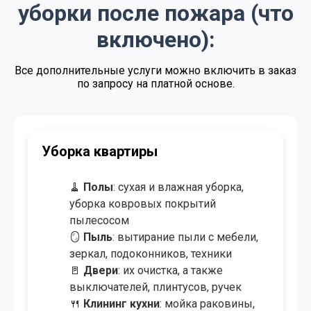
Договорная
Регулярная уборка
уборки после пожара (что
от 4.00 BYN/м²
Экспресс - уборка
включено):
от 3.50 BYN/м²
Уборка после ремонта
Все дополнительные услуги можно включить в заказ
по запросу на платной основе.
от 4.00 BYN/м²
Уборка после пожара
от 0.50 BYN/м²
Озонирование помещения
от 8.00 BYN/
Мойка окон и витрин
Уборка коттеджа/дома
створка
от 50.00 BYN
Химчистка мебели
🧹
Полы
: сухая и влажная уборка,
уборка ковровых покрытий
от 9.00 BYN/м²
Химчистка ковров и ковролина
пылесосом
🪞
Пыль
: вытирание пыли с мебели,
зеркал, подоконников, техники,
потолков
🚪
Двери
: протирка и полировка, в
том числе перил и лестниц