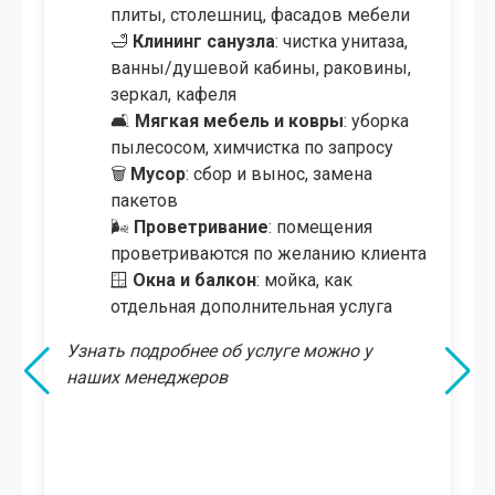
🍴
Клининг кухни
: мойка раковины,
плиты, столешниц, фасадов мебели
🛁
Клининг санузла
: чистка унитаза,
ванны/душевой кабины, раковины,
зеркал, кафеля
🛋
Мягкая мебель и ковры
: уборка
пылесосом, химчистка по запросу
🪟
Окна, лоджия и витражи
: их
мойка, включая большие
панорамные окна
🗑️
Мусор
: сбор и вынос, замена
пакетов
🌬
Проветривание
: помещения
проветриваются по желанию клиента
🏡
Холл, прихожая, терраса
: уборка и
мытьё полов
🚗
Подсобные помещения, гараж,
крыша
: уборка по запросу
🌳
Улица и территория
: уборка во