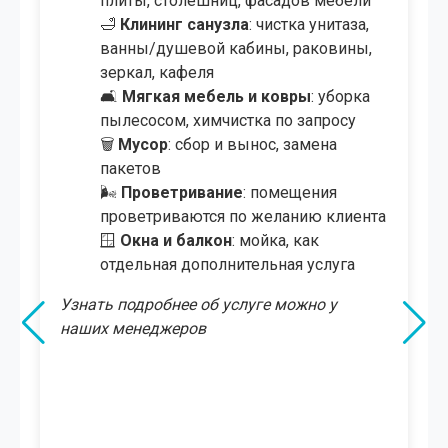
🍴
Клининг кухни
: мойка раковины,
плиты, столешниц, фасадов мебели
🛁
Клининг санузла
: чистка унитаза,
ванны/душевой кабины, раковины,
зеркал, кафеля
🛋
Мягкая мебель и ковры
: уборка
пылесосом, химчистка по запросу
🪟
Окна, лоджия и витражи
: их
мойка, включая большие
панорамные окна
🗑️
Мусор
: сбор и вынос, замена
пакетов
🌬
Проветривание
: помещения
проветриваются по желанию клиента
🏡
Холл, прихожая, терраса
: уборка и
мытьё полов
🚗
Подсобные помещения, гараж,
крыша
: уборка по запросу
🌳
Улица и территория
: уборка во