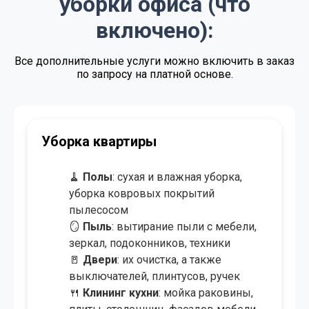
уборки офиса (что
от 4.00 BYN/м²
Экспресс - уборка
включено):
от 3.50 BYN/м²
Уборка после ремонта
Все дополнительные услуги можно включить в заказ
по запросу на платной основе.
от 4.00 BYN/м²
Уборка после пожара
от 0.50 BYN/м²
Озонирование помещения
от 8.00 BYN/
Мойка окон и витрин
Уборка коттеджа/дома
створка
от 50.00 BYN
Химчистка мебели
🧹
Полы
: сухая и влажная уборка,
уборка ковровых покрытий
от 9.00 BYN/м²
Химчистка ковров и ковролина
пылесосом
🪞
Пыль
: вытирание пыли с мебели,
зеркал, подоконников, техники,
потолков
🚪
Двери
: протирка и полировка, в
том числе перил и лестниц