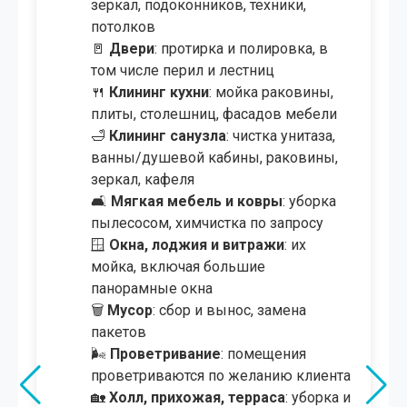
зеркал, подоконников, техники,
потолков
🚪
Двери
: протирка и полировка, в
том числе перил и лестниц
🍴
Клининг кухни
: мойка раковины,
плиты, столешниц, фасадов мебели
🛁
Клининг санузла
: чистка унитаза,
ванны/душевой кабины, раковины,
зеркал, кафеля
🛋
Мягкая мебель и ковры
: уборка
пылесосом, химчистка по запросу
🪟
Окна, лоджия и витражи
: их
мойка, включая большие
панорамные окна
🗑️
Мусор
: сбор и вынос, замена
пакетов
🌬
Проветривание
: помещения
проветриваются по желанию клиента
🏡
Холл, прихожая, терраса
: уборка и