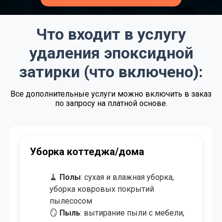
от 3.00 BYN/м²
Генеральная уборка
от 1.00 BYN/м²
Поддерживающая уборка
Что входит в услугу
Договорная
Регулярная уборка
удаления эпоксидной
от 4.00 BYN/м²
Экспресс - уборка
затирки (что включено):
от 3.50 BYN/м²
Уборка после ремонта
Все дополнительные услуги можно включить в заказ
по запросу на платной основе.
от 4.00 BYN/м²
Уборка после пожара
от 0.50 BYN/м²
Озонирование помещения
от 8.00 BYN/
Мойка окон и витрин
Уборка коттеджа/дома
створка
от 50.00 BYN
Химчистка мебели
🧹
Полы
: сухая и влажная уборка,
уборка ковровых покрытий
от 9.00 BYN/м²
Химчистка ковров и ковролина
пылесосом
🪞
Пыль
: вытирание пыли с мебели,