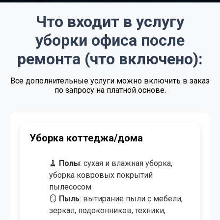
от 1.00 BYN/м²
Поддерживающая уборка
Что входит в услугу
Договорная
Регулярная уборка
уборки офиса после
от 4.00 BYN/м²
Экспресс - уборка
ремонта (что включено):
от 3.50 BYN/м²
Уборка после ремонта
Все дополнительные услуги можно включить в заказ
по запросу на платной основе.
от 4.00 BYN/м²
Уборка после пожара
от 0.50 BYN/м²
Озонирование помещения
от 8.00 BYN/
Мойка окон и витрин
Уборка коттеджа/дома
створка
от 50.00 BYN
Химчистка мебели
🧹
Полы
: сухая и влажная уборка,
уборка ковровых покрытий
от 9.00 BYN/м²
Химчистка ковров и ковролина
пылесосом
🪞
Пыль
: вытирание пыли с мебели,
зеркал, подоконников, техники,