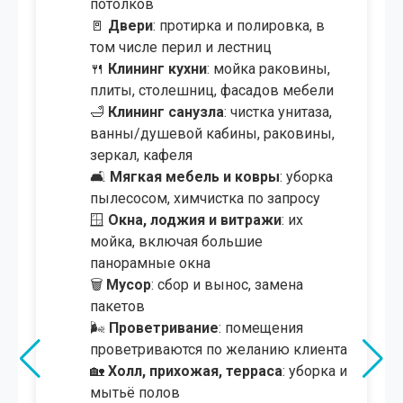
потолков
🚪
Двери
: протирка и полировка, в
том числе перил и лестниц
🍴
Клининг кухни
: мойка раковины,
плиты, столешниц, фасадов мебели
🛁
Клининг санузла
: чистка унитаза,
ванны/душевой кабины, раковины,
зеркал, кафеля
🛋
Мягкая мебель и ковры
: уборка
пылесосом, химчистка по запросу
🪟
Окна, лоджия и витражи
: их
мойка, включая большие
панорамные окна
🗑️
Мусор
: сбор и вынос, замена
пакетов
🌬
Проветривание
: помещения
проветриваются по желанию клиента
🏡
Холл, прихожая, терраса
: уборка и
мытьё полов