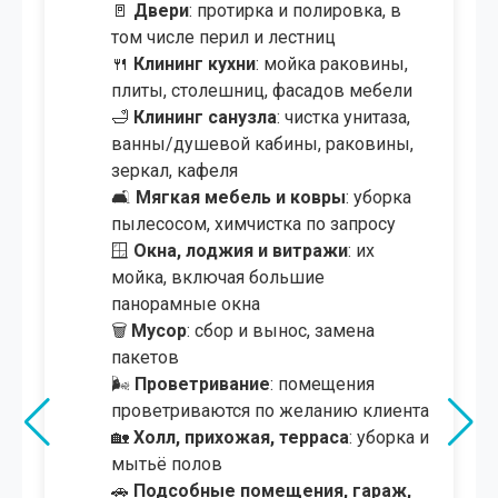
🚪
Двери
: протирка и полировка, в
том числе перил и лестниц
🍴
Клининг кухни
: мойка раковины,
плиты, столешниц, фасадов мебели
🛁
Клининг санузла
: чистка унитаза,
ванны/душевой кабины, раковины,
зеркал, кафеля
🛋
Мягкая мебель и ковры
: уборка
пылесосом, химчистка по запросу
🪟
Окна, лоджия и витражи
: их
мойка, включая большие
панорамные окна
🗑️
Мусор
: сбор и вынос, замена
пакетов
🌬
Проветривание
: помещения
проветриваются по желанию клиента
🏡
Холл, прихожая, терраса
: уборка и
мытьё полов
🚗
Подсобные помещения, гараж,