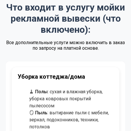
от 1.00 BYN/м²
Поддерживающая уборка
Что входит в услугу мойки
Договорная
Регулярная уборка
рекламной вывески (что
от 4.00 BYN/м²
Экспресс - уборка
включено):
от 3.50 BYN/м²
Уборка после ремонта
Все дополнительные услуги можно включить в заказ
по запросу на платной основе.
от 4.00 BYN/м²
Уборка после пожара
от 0.50 BYN/м²
Озонирование помещения
от 8.00 BYN/
Мойка окон и витрин
Уборка коттеджа/дома
створка
от 50.00 BYN
Химчистка мебели
🧹
Полы
: сухая и влажная уборка,
уборка ковровых покрытий
от 9.00 BYN/м²
Химчистка ковров и ковролина
пылесосом
🪞
Пыль
: вытирание пыли с мебели,
зеркал, подоконников, техники,
потолков