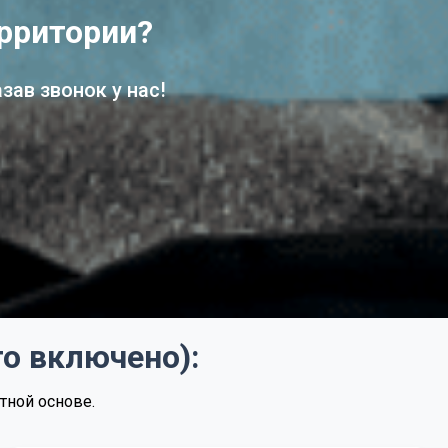
²
ерритории?
²
ав звонок у нас!
²
²
²
то включено):
²
тной основе.
²