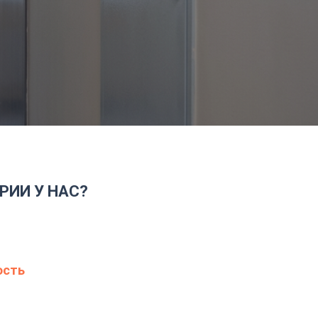
РИИ У НАС?
ость