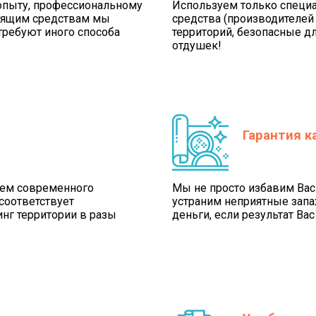
опыту, профессиональному
Используем только спец
тящим средствам мы
средства (производителей K
 требуют иного способа
территорий, безопасные дл
отдушек!
Гарантия к
ием современного
Мы не просто избавим Вас 
 соответствует
устраним неприятные запа
нг территории в разы
деньги, если результат Ва