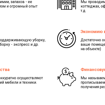
имии, запахов - ее
Мы проводим 
изм и огромный опыт
коттеджах, оф
т.д.
Экономию 
поддерживающую уборку,
Достаточно о
борку - экспресс и др.
ваше помещен
на объекте)
ства
Финансову
ккуратно осуществляют
Мы называем 
й мебели и техники.
прописываем 
получения ре