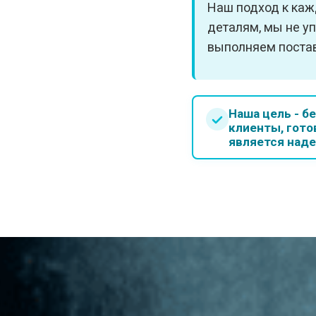
Наш подход к каж
деталям, мы не у
выполняем поста
Наша цель - б
клиенты, гото
является над
ЦЕНЫ НА УСЛУГИ КЛ