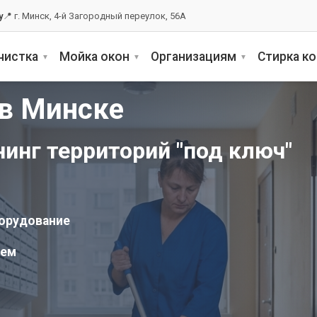
y
📍 г. Минск, 4-й Загородный переулок, 56А
чистка
Мойка окон
Организациям
Стирка к
 в Минске
инг территорий "под ключ"
борудование
жем