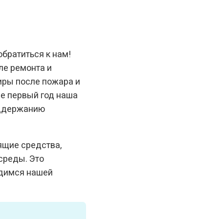
обратиться к нам!
ле ремонта и
тиры после пожара и
не первый год наша
оддержанию
ящие средства,
среды. Это
рдимся нашей